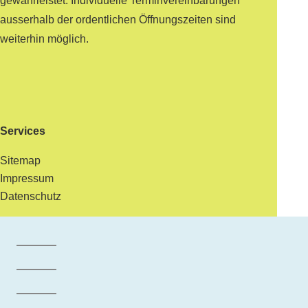
gewährleistet. Individuelle Terminvereinbarungen
ausserhalb der ordentlichen Öffnungszeiten sind
weiterhin möglich.
Services
Sitemap
Impressum
Datenschutz
Facebook der Gemeinde Maur
Instagram der Gemeinde Maur
LinkedIn der Gemeinde Maur