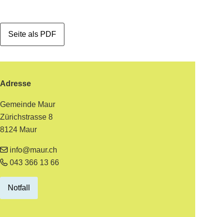
Seite als PDF
Footer
Adresse
Gemeinde Maur
Zürichstrasse 8
8124 Maur
info@maur.ch
043 366 13 66
Notfall