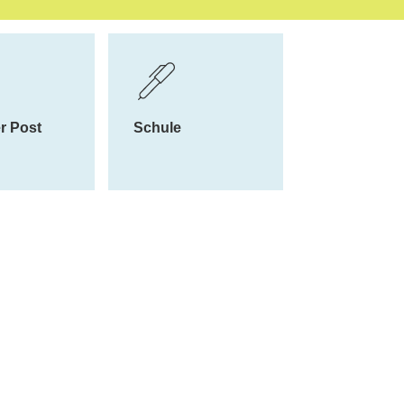
eiche
r Post
Schule