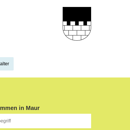
alter
ommen in Maur
iff
Suche starten