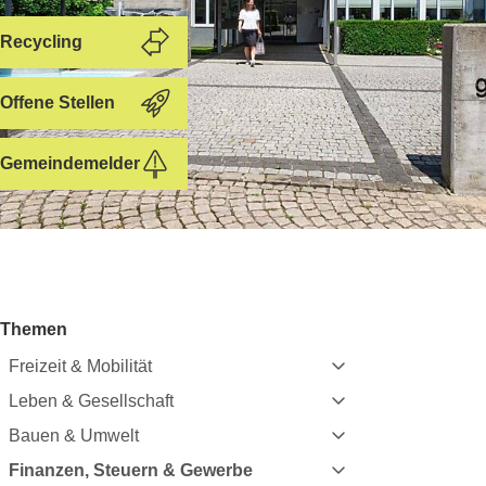
Recycling
Offene Stellen
Gemeindemelder
Subnavigation:
Themen
Freizeit & Mobilität
Leben & Gesellschaft
Bauen & Umwelt
Finanzen, Steuern & Gewerbe