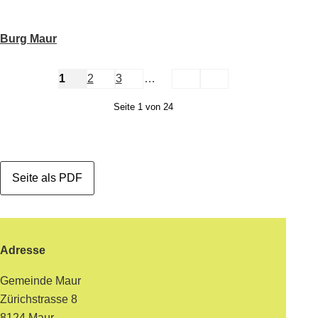
Burg Maur
weiter
Ende
1
2
3
…
Seite 1 von 24
Seite als PDF
Footer
Adresse
Gemeinde Maur
Zürichstrasse 8
8124 Maur