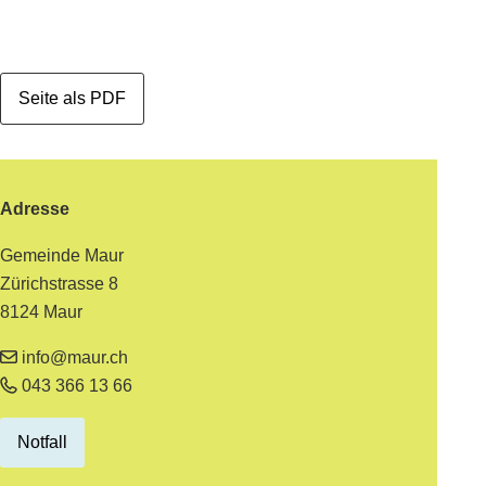
Seite als PDF
Footer
Adresse
Gemeinde Maur
Zürichstrasse 8
8124 Maur
info@maur.ch
043 366 13 66
Notfall