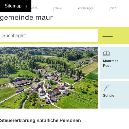
Navigieren in Maur
Schnellnavigation
Home
Navigation
Inhalt
Suche
Sitemap
Suche
Hauptnavigat
Suchbegriff
Suche starten
Weitere Bere
Maurmer
Post
Schule
Steuererklärung natürliche Personen