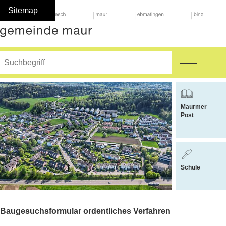
Navigieren in Maur
Schnellnavigation
Home
Navigation
Inhalt
Suche
Sitemap
Suche
Hauptnavigat
Suchbegriff
Suche starten
Weitere Bere
Maurmer
Post
Schule
Baugesuchsformular ordentliches Verfahren