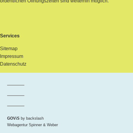
ordentlichen Öffnungszeiten sind weiterhin möglich.
Services
Sitemap
Impressum
Datenschutz
Facebook der Gemeinde Maur
Instagram der Gemeinde Maur
LinkedIn der Gemeinde Maur
GOViS
by
backslash
Webagentur Spinner & Weber