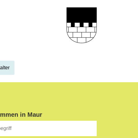
alter
ommen in Maur
iff
Suche starten