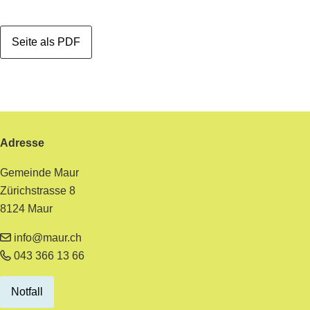
Seite als PDF
Footer
Adresse
Gemeinde Maur
Zürichstrasse 8
8124 Maur
info@maur.ch
043 366 13 66
Notfall