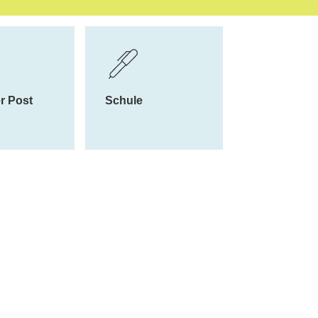
eiche
r Post
Schule