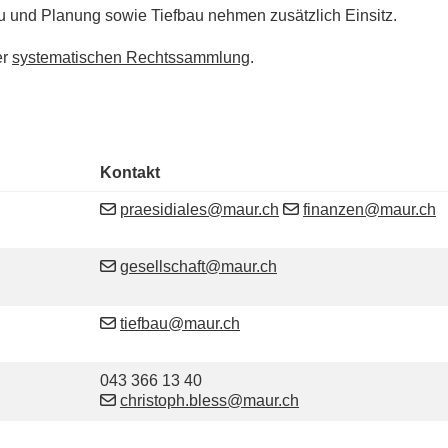
 und Planung sowie Tiefbau nehmen zusätzlich Einsitz.
er
systematischen Rechtssammlung
.
Kontakt
praesidiales@maur.ch
finanzen@maur.ch
gesellschaft@maur.ch
tiefbau@maur.ch
Tel.
043 366 13 40
christoph.bless@maur.ch