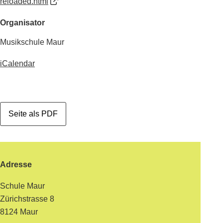
reloaded.html
Organisator
Musikschule Maur
iCalendar
Seite als PDF
Footer
Adresse
Schule Maur
Zürichstrasse 8
8124 Maur