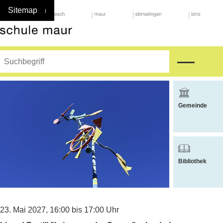
Navigieren in Maur
Schnellnavigation
Home
Navigation
Inhalt
Suche
Sitemap
Suche
Hauptnavigat
Suchbegriff
Suche starten
Weitere Bere
Gemeinde
Bibliothek
23. Mai 2027
, 16:00
bis 17:00 Uhr