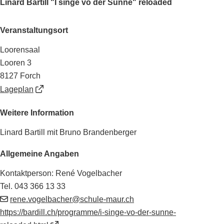
Linard Bartill "I singe vo der Sunne" reloaded
Veranstaltungsort
Loorensaal
Looren 3
8127 Forch
Lageplan
Weitere Information
Linard Bartill mit Bruno Brandenberger
Allgemeine Angaben
Kontaktperson: René Vogelbacher
Tel.
043 366 13 33
rene.vogelbacher@schule-maur.ch
https://bardill.ch/programme/i-singe-vo-der-sunne-