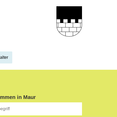
alter
ommen in Maur
iff
Suche starten