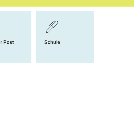
eiche
r Post
Schule