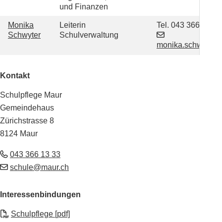
und Finanzen
Funktion
Monika
Leiterin
Tel.
043 366 13 33
Schwyter
Schulverwaltung
monika.schwyter
Kontakt
Schulpflege Maur
Gemeindehaus
Zürichstrasse 8
8124 Maur
043 366 13 33
schule@maur.ch
Interessenbindungen
Schulpflege [pdf]