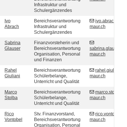
Infrastruktur und
Schulergänzendes
Funktion
Ivo
Bereichsverantwortung
ivo.abrach@sch
Abrach
Infrastruktur und
maur.ch
Schulergänzendes
Funktion
Sabrina
Finanzvorsteherin und
Glauser
Bereichsverantwortung
sabrina.glauser@s
Organisation, Personal
maur.ch
und Finanzen
Funktion
Rahel
Bereichsverantwortung
rahel.giuliani@
Giuliani
Schülerbelange,
maur.ch
Unterricht und Qualität
Funktion
Marco
Bereichsverantwortung
marco.stolba@s
Stolba
Schülerbelange,
maur.ch
Unterricht und Qualität
Funktion
Rico
Stv. Finanzvorstand,
rico.vontobel@
Vontobel
Bereichsverantwortung
maur.ch
Organisation, Personal