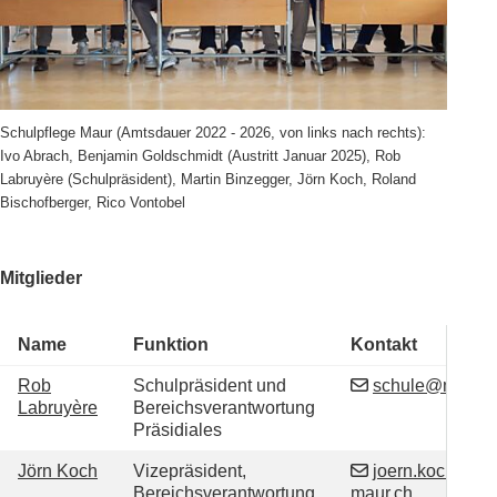
Schulpflege Maur (Amtsdauer 2022 - 2026, von links nach rechts):
Ivo Abrach, Benjamin Goldschmidt (Austritt Januar 2025), Rob
Labruyère (Schulpräsident), Martin Binzegger, Jörn Koch, Roland
Bischofberger, Rico Vontobel
Mitglieder
Name
Funktion
Kontakt
Kontaktpersonen
Schulpflege
Funktion
Rob
Schulpräsident und
schule@maur.c
Labruyère
Bereichsverantwortung
Präsidiales
Funktion
Jörn
Koch
Vizepräsident,
joern.koch@sch
Bereichsverantwortung
maur.ch