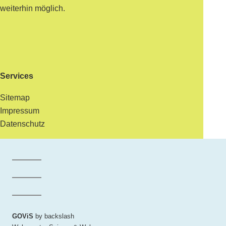
weiterhin möglich.
Services
Sitemap
Impressum
Datenschutz
Facebook der Gemeinde Maur
Instagram der Gemeinde Maur
LinkedIn der Gemeinde Maur
GOViS
by
backslash